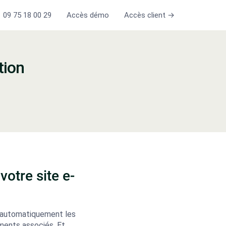
09 75 18 00 29
Accès démo
Accès client →
tion
otre site e-
e automatiquement les
ments associés. Et