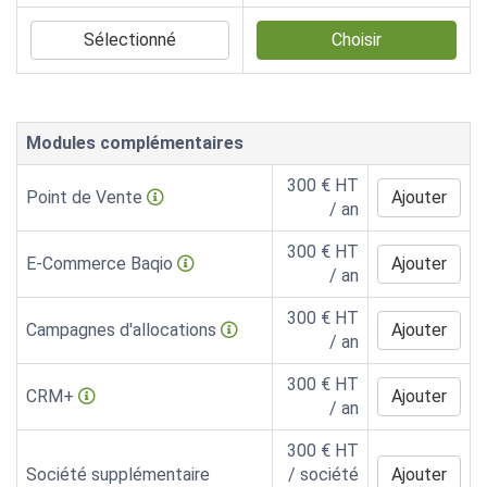
Sélectionné
Choisir
Modules complémentaires
300
€ HT
Point de Vente
Ajouter
/
an
300
€ HT
E-Commerce Baqio
Ajouter
/
an
300
€ HT
Campagnes d'allocations
Ajouter
/
an
300
€ HT
CRM+
Ajouter
/
an
300
€ HT
Société supplémentaire
/ société
Ajouter