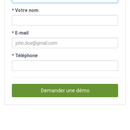
*
Votre nom
*
E-mail
*
Téléphone
If
you
are
a
human,
ignore
this
field